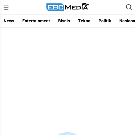
Menggapai Cakrawala Untuk Indonesia
ebctvmedia
News
Entertainment
Bisnis
Tekno
Politik
Nasiona