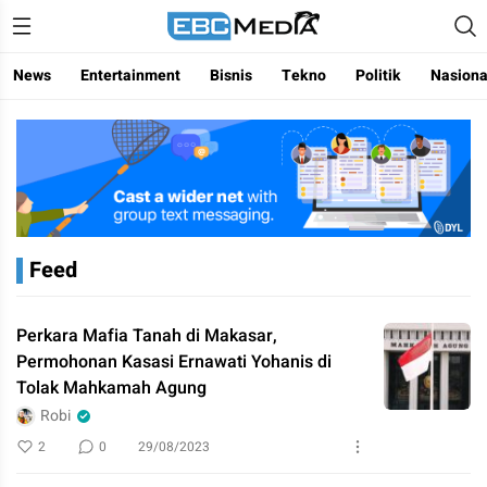
Menggapai Cakrawala Untuk Indonesia
ebctvmedia
News
Entertainment
Bisnis
Tekno
Politik
Nasiona
Feed
Perkara Mafia Tanah di Makasar,
Permohonan Kasasi Ernawati Yohanis di
Tolak Mahkamah Agung
Robi
2
0
29/08/2023