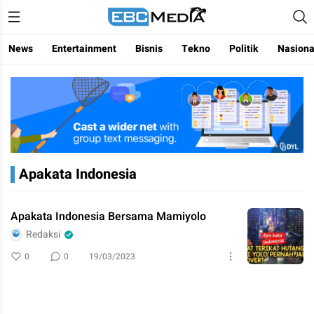
Menggapai Cakrawala Untuk Indonesia
ebctvmedia
News
Entertainment
Bisnis
Tekno
Politik
Nasiona
Apakata Indonesia
Apakata Indonesia Bersama Mamiyolo
Redaksi
0
0
19/03/2023