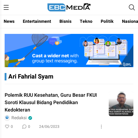
Menggapai Cakrawala Untuk Indonesia
ebctvmedia
News
Entertainment
Bisnis
Tekno
Politik
Nasiona
Ari Fahrial Syam
Polemik RUU Kesehatan, Guru Besar FKUI
Soroti Klausul Bidang Pendidikan
Kedokteran
Redaksi
0
0
24/06/2023