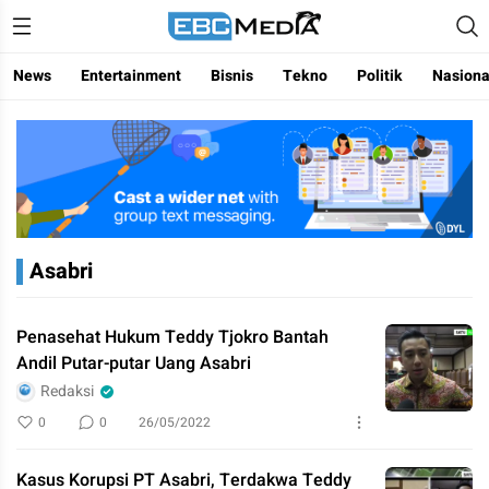
Menggapai Cakrawala Untuk Indonesia
ebctvmedia
News
Entertainment
Bisnis
Tekno
Politik
Nasiona
Asabri
Penasehat Hukum Teddy Tjokro Bantah
Andil Putar-putar Uang Asabri
Redaksi
0
0
26/05/2022
Kasus Korupsi PT Asabri, Terdakwa Teddy