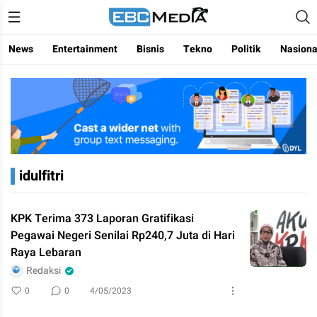
Menggapai Cakrawala Untuk Indonesia
ebctvmedia
News
Entertainment
Bisnis
Tekno
Politik
Nasiona
idulfitri
KPK Terima 373 Laporan Gratifikasi
Pegawai Negeri Senilai Rp240,7 Juta di Hari
Raya Lebaran
Redaksi
0
0
4/05/2023