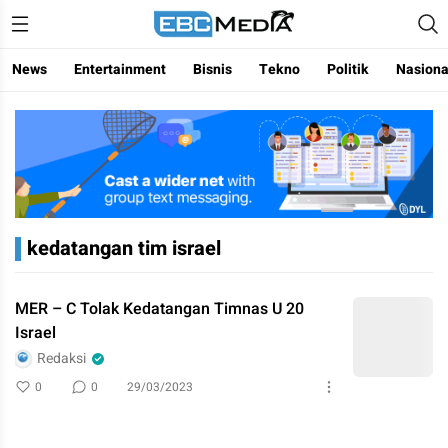
Menggapai Cakrawala Untuk Indonesia
ebctvmedia
News
Entertainment
Bisnis
Tekno
Politik
Nasiona
kedatangan tim israel
MER – C Tolak Kedatangan Timnas U 20
Israel
Redaksi
0
0
29/03/2023