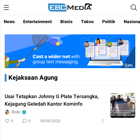
Menggapai Cakrawala Untuk Indonesia
ebctvmedia
News
Entertainment
Bisnis
Tekno
Politik
Nasiona
Kejaksaan Agung
Usai Tetapkan Johnny G Plate Tersangka,
Kejagung Geledah Kantor Kominfo
Robi
0
0
18/05/2023