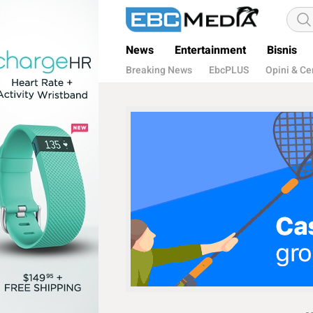
ebctvmedia
Menggapai Cakrawala Untuk Indonesia
News
Entertainment
Bisnis
Breaking News
EbcPLUS
Opini & Ce