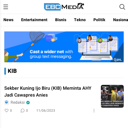
Menggapai Cakrawala Untuk Indonesia
ebctvmedia
News
Entertainment
Bisnis
Tekno
Politik
Nasiona
KIB
Sekber Kuning Ijo Biru (KIB) Meminta AHY
Jadi Cawapres Anies
Redaksi
0
0
11/06/2023