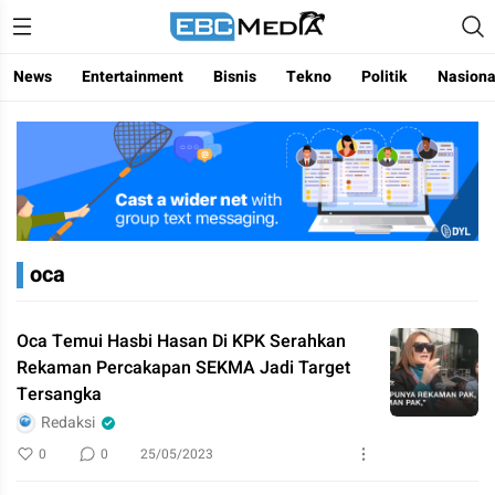
Menggapai Cakrawala Untuk Indonesia
ebctvmedia
News
Entertainment
Bisnis
Tekno
Politik
Nasiona
oca
Oca Temui Hasbi Hasan Di KPK Serahkan
Rekaman Percakapan SEKMA Jadi Target
Tersangka
Redaksi
0
0
25/05/2023