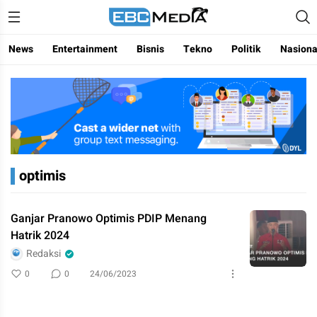
Menggapai Cakrawala Untuk Indonesia
ebctvmedia
News
Entertainment
Bisnis
Tekno
Politik
Nasiona
optimis
Ganjar Pranowo Optimis PDIP Menang
Hatrik 2024
Redaksi
0
0
24/06/2023