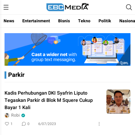
Menggapai Cakrawala Untuk Indonesia
ebctvmedia
News
Entertainment
Bisnis
Tekno
Politik
Nasiona
Parkir
Kadis Perhubungan DKI Syafrin Liputo
Tegaskan Parkir di Blok M Squere Cukup
Bayar 1 Kali
Robi
1
0
6/07/2023