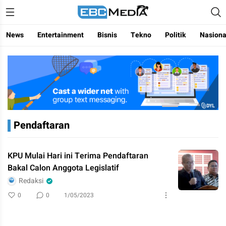
Menggapai Cakrawala Untuk Indonesia
ebctvmedia
News
Entertainment
Bisnis
Tekno
Politik
Nasiona
Pendaftaran
KPU Mulai Hari ini Terima Pendaftaran
Bakal Calon Anggota Legislatif
Redaksi
0
0
1/05/2023