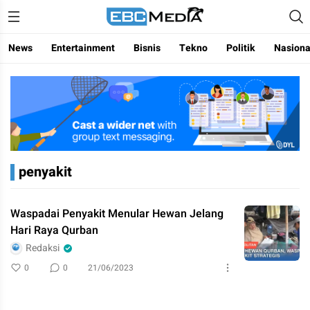
Menggapai Cakrawala Untuk Indonesia
ebctvmedia
News
Entertainment
Bisnis
Tekno
Politik
Nasiona
penyakit
Waspadai Penyakit Menular Hewan Jelang
Hari Raya Qurban
Redaksi
0
0
21/06/2023