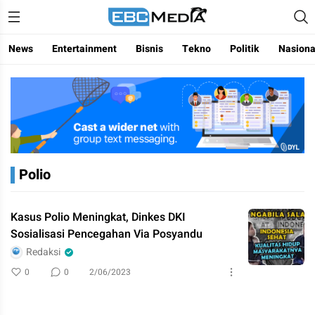
Menggapai Cakrawala Untuk Indonesia
ebctvmedia
News
Entertainment
Bisnis
Tekno
Politik
Nasiona
Polio
Kasus Polio Meningkat, Dinkes DKI
Sosialisasi Pencegahan Via Posyandu
Redaksi
0
0
2/06/2023