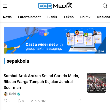
Menggapai Cakrawala Untuk Indonesia
ebctvmedia
News
Entertainment
Bisnis
Tekno
Politik
Nasiona
sepakbola
Sambut Arak-Arakan Squad Garuda Muda,
Ribuan Warga Tumpah Kejalan Jendral
Sudirman
Robi
0
0
21/05/2023