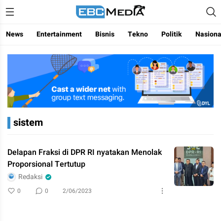
Menggapai Cakrawala Untuk Indonesia
ebctvmedia
News
Entertainment
Bisnis
Tekno
Politik
Nasiona
sistem
Delapan Fraksi di DPR RI nyatakan Menolak
Proporsional Tertutup
Redaksi
0
0
2/06/2023