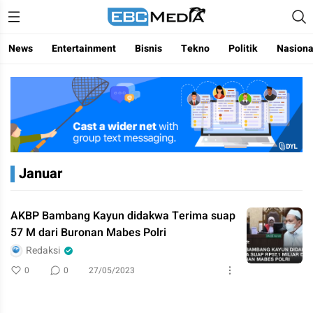
Menggapai Cakrawala Untuk Indonesia
ebctvmedia
News
Entertainment
Bisnis
Tekno
Politik
Nasiona
Januar
AKBP Bambang Kayun didakwa Terima suap
57 M dari Buronan Mabes Polri
Redaksi
0
0
27/05/2023