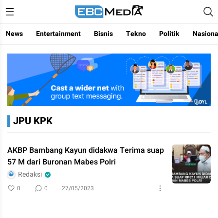
Menggapai Cakrawala Untuk Indonesia
ebctvmedia
News
Entertainment
Bisnis
Tekno
Politik
Nasiona
JPU KPK
AKBP Bambang Kayun didakwa Terima suap
57 M dari Buronan Mabes Polri
Redaksi
0
0
27/05/2023