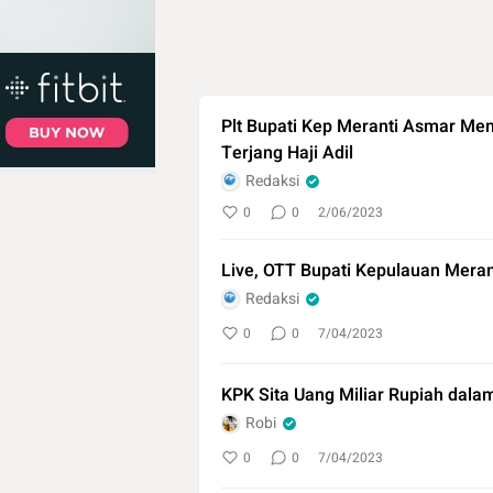
Plt Bupati Kep Meranti Asmar M
Terjang Haji Adil
Redaksi
0
0
2/06/2023
Live, OTT Bupati Kepulauan Mera
Redaksi
0
0
7/04/2023
KPK Sita Uang Miliar Rupiah dala
Robi
0
0
7/04/2023