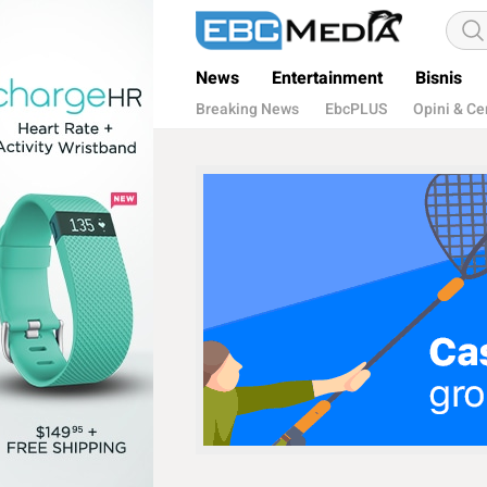
ebctvmedia
Menggapai Cakrawala Untuk Indonesia
News
Entertainment
Bisnis
Breaking News
EbcPLUS
Opini & Ce