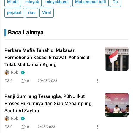
M adil
minyak
minyakbumi
Muhammad Adil
Ott
pejabat
riau
Viral
Baca Lainnya
Perkara Mafia Tanah di Makasar,
Permohonan Kasasi Ernawati Yohanis di
Tolak Mahkamah Agung
Robi
2
0
29/08/2023
Panji Gumilang Tersangka, PBNU Ikuti
Proses Hukumnya dan Siap Menampung
Santri Al Zaytun
Robi
0
0
2/08/2023