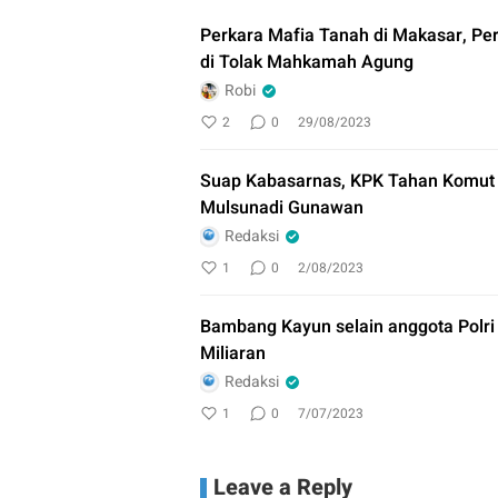
Perkara Mafia Tanah di Makasar, Pe
di Tolak Mahkamah Agung
Robi
2
0
29/08/2023
Suap Kabasarnas, KPK Tahan Komut PT
Mulsunadi Gunawan
Redaksi
1
0
2/08/2023
Bambang Kayun selain anggota Polr
Miliaran
Redaksi
1
0
7/07/2023
Leave a Reply