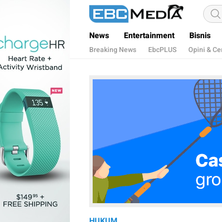
ebctvmedia
Menggapai Cakrawala Untuk Indonesia
News
Entertainment
Bisnis
Breaking News
EbcPLUS
Opini & Ce
HUKUM