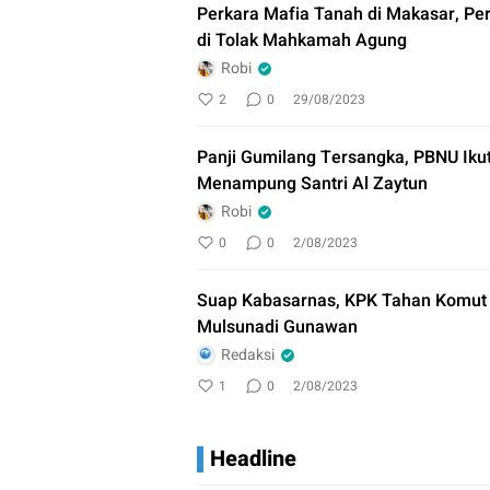
Perkara Mafia Tanah di Makasar, Pe
di Tolak Mahkamah Agung
Robi
2
0
29/08/2023
Panji Gumilang Tersangka, PBNU Iku
Menampung Santri Al Zaytun
Robi
0
0
2/08/2023
Suap Kabasarnas, KPK Tahan Komut PT
Mulsunadi Gunawan
Redaksi
1
0
2/08/2023
Headline