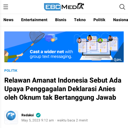
Menggapai Cakrawala Untuk Indonesia
ebctvmedia
News
Entertainment
Bisnis
Tekno
Politik
Nasiona
POLITIK
Relawan Amanat Indonesia Sebut Ada
Upaya Penggagalan Deklarasi Anies
oleh Oknum tak Bertanggung Jawab
Redaksi
May 5, 2023 9:12 am
waktu baca 2 menit