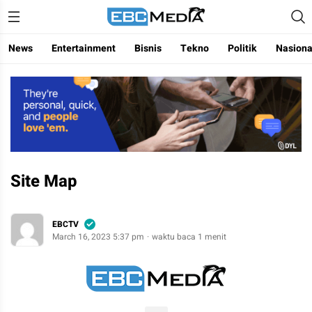
Menggapai Cakrawala Untuk Indonesia
ebctvmedia
News
Entertainment
Bisnis
Tekno
Politik
Nasiona
Site Map
EBCTV
March 16, 2023 5:37 pm
waktu baca 1 menit